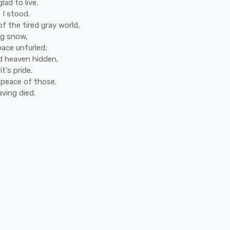
glad
to
live.
h
I
stood.
of
the
tired
gray
world,
ng
snow,
pace
unfurled;
d
heaven
hidden,
rit's
pride.
e
peace
of
those.
aving
died.