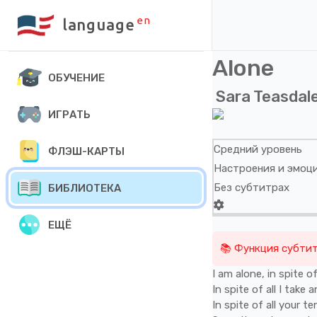
en
language
Alone
ОБУЧЕНИЕ
Sara Teasdal
ИГРАТЬ
Средний уровень
ФЛЭШ-КАРТЫ
Настроения и эмоц
Без субтитрах
БИБЛИОТЕКА
ЕЩЁ
📚 Функция субтит
I
am
alone,
in
spite
o
In
spite
of
all
I
take
a
In
spite
of
all
your
te