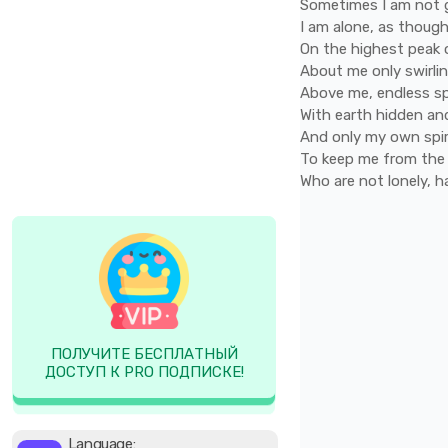
Sometimes
I
am
not
I
am
alone,
as
thoug
On
the
highest
peak
About
me
only
swirli
Above
me,
endless
s
With
earth
hidden
an
And
only
my
own
spi
To
keep
me
from
th
Who
are
not
lonely,
h
ПОЛУЧИТЕ БЕСПЛАТНЫЙ
ДОСТУП К PRO ПОДПИСКЕ!
Language: