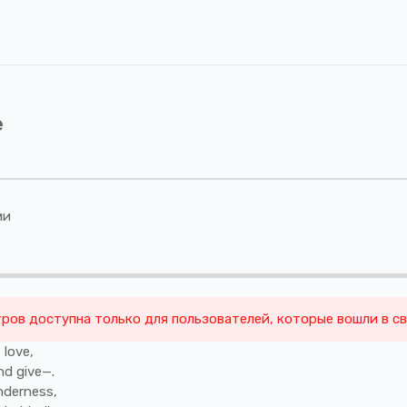
e
ии
ров доступна только для пользователей, которые вошли в с
f
love,
nd
give—.
nderness,