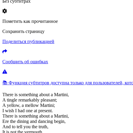
Без субтитрах
Пометить как прочитанное
Сохранить страницу
Поделиться публикацией
Сообщить об ошибках
📚 Функция субтитров доступна только для пользователей, кот
There
is
something
about
a
Martini,
A
tingle
remarkably
pleasant;
A
yellow,
a
mellow
Martini;
I
wish
I
had
one
at
present.
There
is
something
about
a
Martini,
Ere
the
dining
and
dancing
begin,
And
to
tell
you
the
truth,
It
is
not
the
vermouth