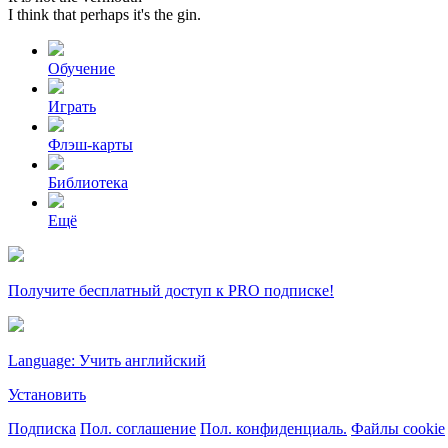
I
think
that
perhaps
it's
the
gin.
Обучение
Играть
Флэш-карты
Библиотека
Ещё
Получите бесплатный доступ к PRO подписке!
Language: Учить английский
Установить
Подписка
Пол. соглашение
Пол. конфиденциаль.
Файлы cookie