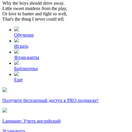
Why
the
boys
should
drive
away.
Little
sweet
maidens
from
the
play,
Or
love
to
banter
and
fight
so
well,
That's
the
thing
I
never
could
tell.
Обучение
Играть
Флэш-карты
Библиотека
Ещё
Получите бесплатный доступ к PRO подписке!
Language: Учить английский
Установить