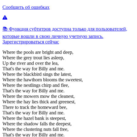
Сообщить об ошибках
📚 Функция субтитров доступна только для пользователей,
которые вошли в свою личную учетную запись.
Зарегистрироваться сейчас
Where
the
pools
are
bright
and
deep,
Where
the
grey
trout
lies
asleep,
Up
the
river
and
over
the
lea,
That's
the
way
for
Billy
and
me.
Where
the
blackbird
sings
the
latest,
Where
the
hawthorn
blooms
the
sweetest,
Where
the
nestlings
chirp
and
flee,
That's
the
way
for
Billy
and
me.
Where
the
mowers
mow
the
cleanest,
Where
the
hay
lies
thick
and
greenest,
There
to
track
the
homeward
bee,
That's
the
way
for
Billy
and
me.
Where
the
hazel
bank
is
steepest,
Where
the
shadow
falls
the
deepest,
Where
the
clustering
nuts
fall
free,
That's
the
way
for
Billy
and
me.