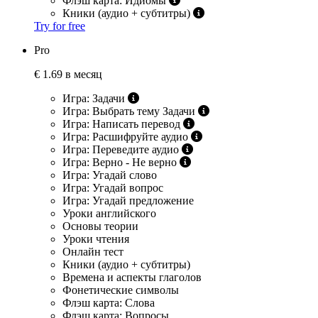
Флэш карта: Идиомы
Кники (аудио + субтитры)
Try for free
Pro
€
1.69 в месяц
Игра: Задачи
Игра: Выбрать тему Задачи
Игра: Написать перевод
Игра: Расшифруйте аудио
Игра: Переведите аудио
Игра: Верно - Не верно
Игра: Угадай слово
Игра: Угадай вопрос
Игра: Угадай предложение
Уроки английского
Основы теории
Уроки чтения
Онлайн тест
Кники (аудио + субтитры)
Времена и аспекты глаголов
Фонетические символы
Флэш карта: Слова
Флэш карта: Вопросы