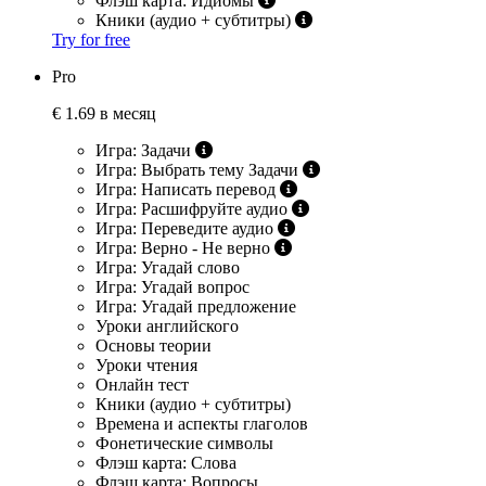
Флэш карта: Идиомы
Кники (аудио + субтитры)
Try for free
Pro
€
1.69 в месяц
Игра: Задачи
Игра: Выбрать тему Задачи
Игра: Написать перевод
Игра: Расшифруйте аудио
Игра: Переведите аудио
Игра: Верно - Не верно
Игра: Угадай слово
Игра: Угадай вопрос
Игра: Угадай предложение
Уроки английского
Основы теории
Уроки чтения
Онлайн тест
Кники (аудио + субтитры)
Времена и аспекты глаголов
Фонетические символы
Флэш карта: Слова
Флэш карта: Вопросы