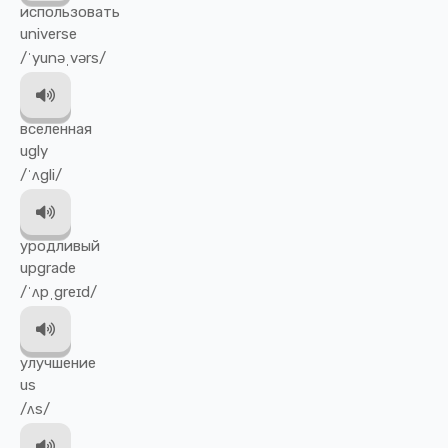
использовать
universe
/ˈyunəˌvərs/
вселенная
ugly
/ˈʌgli/
уродливый
upgrade
/ˈʌpˌgreɪd/
улучшение
us
/ʌs/