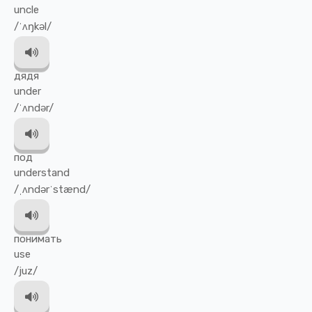
uncle
/ˈʌŋkəl/
дядя
under
/ˈʌndər/
под
understand
/ˌʌndərˈstænd/
понимать
use
/juz/