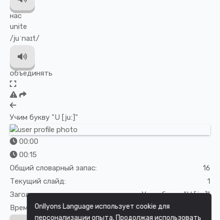
нас
unite
/juˈnaɪt/
объединять
Учим букву "U [juː]"
00:00
00:15
Общий словарный запас:
16
Текущий слайд:
1
Заголовок урока:
Учим букву "U [juː]"
Onllyons Language использует cookie для
Время урока:
05:30
персонализации опыта. Продолжая использовать