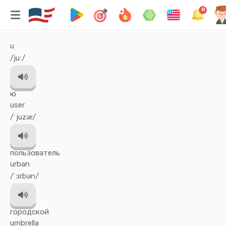
0
u
/juː/
ю
user
/ˈjuzər/
пользователь
urban
/ˈɜrbən/
городской
umbrella