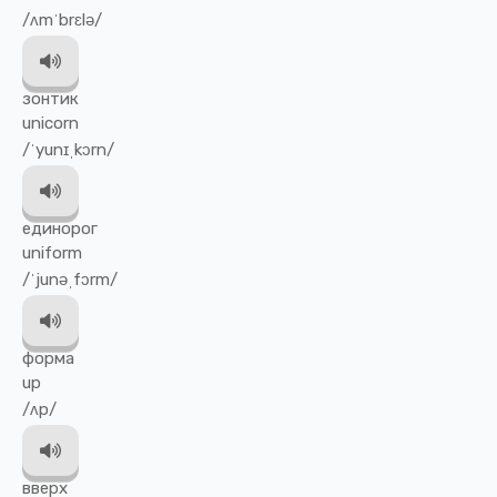
/ʌmˈbrɛlə/
зонтик
unicorn
/ˈyunɪˌkɔrn/
единорог
uniform
/ˈjunəˌfɔrm/
форма
up
/ʌp/
вверх