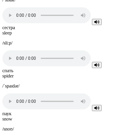
сестра
sleep
/sliːp/
спать
spider
/ˈspaɪdər/
паук
snow
/snoʊ/