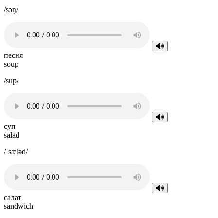
/sɔŋ/
песня
soup
/sup/
суп
salad
/ˈsæləd/
салат
sandwich