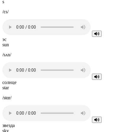
s
/ɛs/
эс
sun
/sʌn/
солнце
star
/stɑr/
звезда
sky