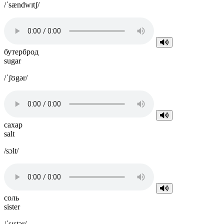
/ˈsændwɪtʃ/
бутерброд
sugar
/ˈʃʊgər/
сахар
salt
/sɔlt/
соль
sister
/ˈsɪstər/