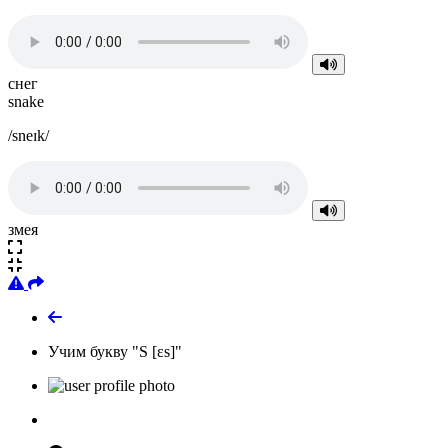
снег
snake
/sneɪk/
змея
Учим букву "S [ɛs]"