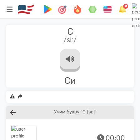
0
c
/siː/
си
Учим букву "C [siː]"
00:00