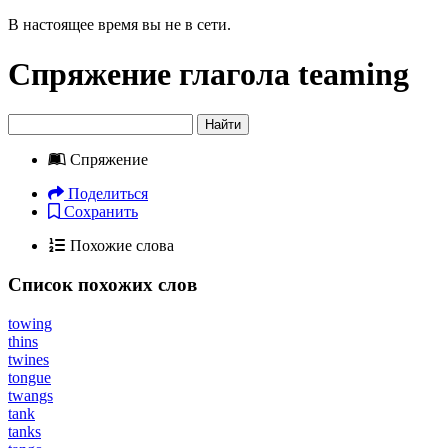
В настоящее время вы не в сети.
Спряжение глагола
teaming
Найти
Спряжение
Поделиться
Сохранить
Похожие слова
Список похожих слов
towing
thins
twines
tongue
twangs
tank
tanks