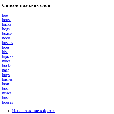
Список похожих слов
hug
house
hacks
hogs
hoaxes
hook
hushes
hoes
hiss
hijacks
hikes
hocks
hash
hugs
hashes
hoax
hose
hisses
husks
houses
Использование в фразах